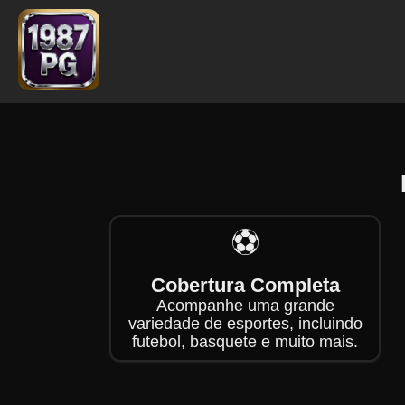
❄
⚽
Cobertura Completa
Acompanhe uma grande
variedade de esportes, incluindo
futebol, basquete e muito mais.