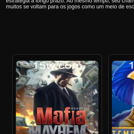
estratégia a longo prazo. Ao mesmo tempo, seu charme
muitos se voltam para os jogos como um meio de esc