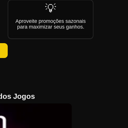
💡
Aproveite promoções sazonais
para maximizar seus ganhos.
 dos Jogos