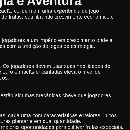
gia e Aventura
ização colidem em uma experiência de jogo
o de frutas, equilibrando crescimento econômico e
os jogadores a um império em crescimento onde a
 com a tradição de jogos de estratégia,
. Os jogadores devem usar suas habilidades de
 ouro e maçãs encantadas eleva o nível de
cos.
ir estão algumas mecânicas chave que jogadores
utas, cada uma com características e valores únicos.
uras plantar e em qual quantidade.
 maiores oportunidades para cultivar frutas especiais,