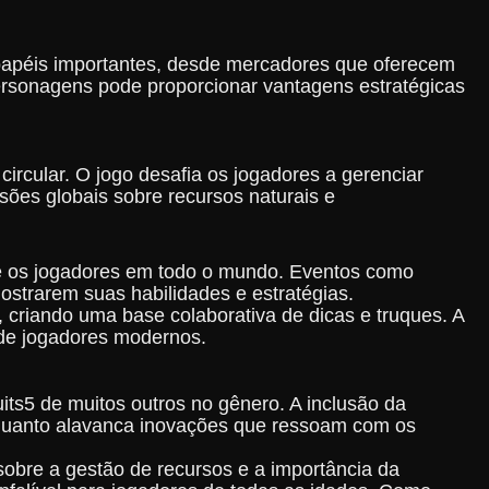
apéis importantes, desde mercadores que oferecem
ersonagens pode proporcionar vantagens estratégicas
ircular. O jogo desafia os jogadores a gerenciar
sões globais sobre recursos naturais e
 e os jogadores em todo o mundo. Eventos como
ostrarem suas habilidades e estratégias.
 criando uma base colaborativa de dicas e truques. A
e de jogadores modernos.
uits5 de muitos outros no gênero. A inclusão da
nquanto alavanca inovações que ressoam com os
obre a gestão de recursos e a importância da