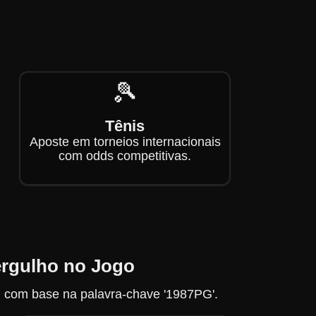
🎾
Tênis
Aposte em torneios internacionais
com odds competitivas.
rgulho no Jogo
, com base na palavra-chave '1987PG'.