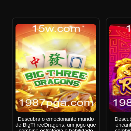
Descubra o emocionante mundo
Descub
de BigThreeDragons, um jogo que
encant
combina estratégia e habilidade
combin