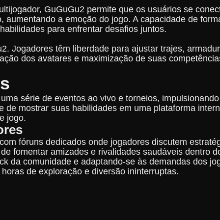
ltijogador, GuGuGu2 permite que os usuários se cone
ão, aumentando a emoção do jogo. A capacidade de forma
abilidades para enfrentar desafios juntos.
. Jogadores têm liberdade para ajustar trajes, armad
ptação dos avatares e maximização de suas competências
os
a série de eventos ao vivo e torneios, impulsionando 
e de mostrar suas habilidades em uma plataforma inte
e jogo.
ores
om fóruns dedicados onde jogadores discutem estratégi
 de fomentar amizades e rivalidades saudáveis dentro do
ack da comunidade e adaptando-se às demandas dos jo
horas de exploração e diversão ininterruptas.