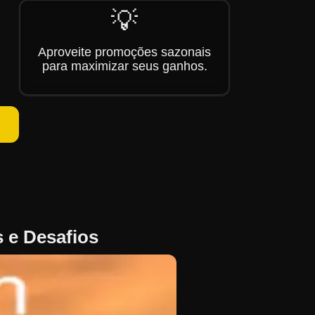
💡
Aproveite promoções sazonais
para maximizar seus ganhos.
 e Desafios