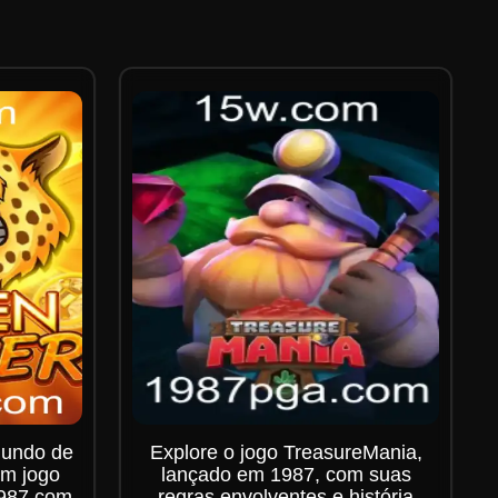
mundo de
Explore o jogo TreasureMania,
m jogo
lançado em 1987, com suas
1987 com
regras envolventes e história