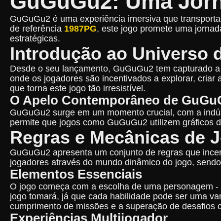
GuGuGu2: Uma Jorn
GuGuGu2 é uma experiência imersiva que transporta o
de referência
1987PG
, este jogo promete uma jorna
estratégicas.
Introdução ao Universo
Desde o seu lançamento, GuGuGu2 tem capturado a im
onde os jogadores são incentivados a explorar, criar a
que torna este jogo tão irresistível.
O Apelo Contemporâneo de GuGu
GuGuGu2 surge em um momento crucial, com a indústri
permite que jogos como GuGuGu2 utilizem gráficos de
Regras e Mecânicas de 
GuGuGu2 apresenta um conjunto de regras que incent
jogadores através do mundo dinâmico do jogo, sendo
Elementos Essenciais
O jogo começa com a escolha de uma personagem - cad
jogo tomará, já que cada habilidade pode ser uma va
cumprimento de missões e a superação de desafios c
Experiências Multijogador