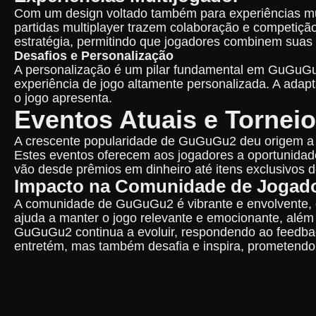
Com um design voltado também para experiências mu
partidas multiplayer trazem colaboração e competiç
estratégia, permitindo que jogadores combinem suas h
Desafios e Personalização
A personalização é um pilar fundamental em GuGuGu2
experiência de jogo altamente personalizada. A ada
o jogo apresenta.
Eventos Atuais e Tornei
A crescente popularidade de GuGuGu2 deu origem a um
Estes eventos oferecem aos jogadores a oportunidad
vão desde prêmios em dinheiro até itens exclusivos d
Impacto na Comunidade de Jogad
A comunidade de GuGuGu2 é vibrante e envolvente, c
ajuda a manter o jogo relevante e emocionante, além
GuGuGu2 continua a evoluir, respondendo ao feedb
entretém, mas também desafia e inspira, prometendo 