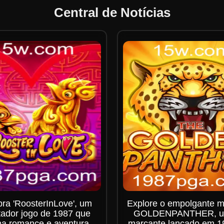
Central de Notícias
ra 'RoosterInLove', um
Explore o empolgante 
ador jogo de 1987 que
GOLDENPANTHER, u
a romance e aventura,
marcante lançado em 