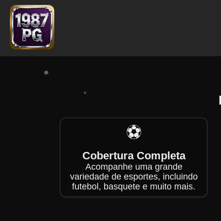
❄
❄
⚽
❄
Cobertura Completa
Acompanhe uma grande
variedade de esportes, incluindo
futebol, basquete e muito mais.