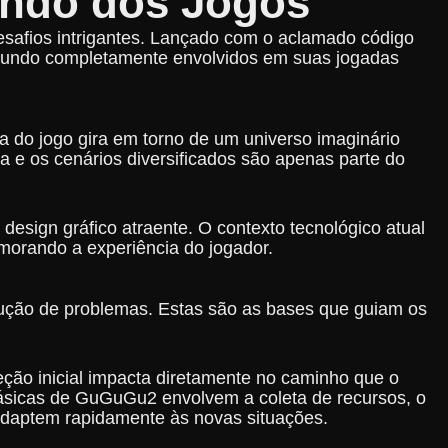
ndo dos Jogos
esafios intrigantes. Lançado com o aclamado código
 mundo completamente envolvidos em suas jogadas
 do jogo gira em torno de um universo imaginário
ica e os cenários diversificados são apenas parte do
sign gráfico atraente. O contexto tecnológico atual
morando a experiência do jogador.
lução de problemas. Estas são as bases que guiam os
ção inicial impacta diretamente no caminho que o
 básicas de GuGuGu2 envolvem a coleta de recursos, o
adaptem rapidamente às novas situações.