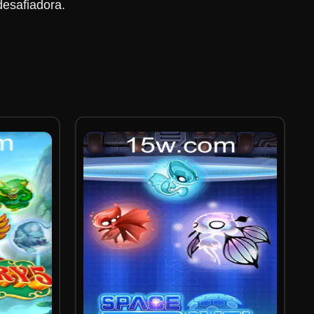
esafiadora.