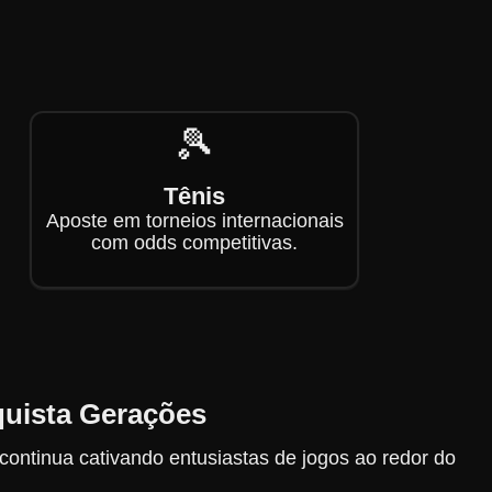
🎾
Tênis
Aposte em torneios internacionais
com odds competitivas.
uista Gerações
continua cativando entusiastas de jogos ao redor do