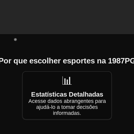
❄
❄
❄
Por que escolher esportes na 1987P
❄
📊
Estatísticas Detalhadas
Acesse dados abrangentes para
ajudá-lo a tomar decisões
informadas.