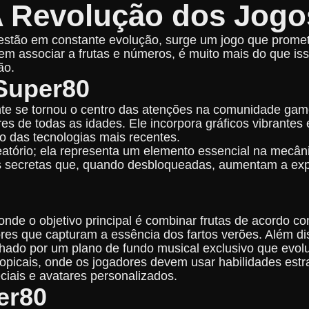
 Revolução dos Jogos
stão em constante evolução, surge um jogo que promet
m associar a frutas e números, é muito mais do que iss
ão.
Super80
e se tornou o centro das atenções na comunidade gamer
s de todas as idades. Ele incorpora gráficos vibrantes
o das tecnologias mais recentes.
tório; ela representa um elemento essencial na mecânic
es secretas que, quando desbloqueadas, aumentam a expe
de o objetivo principal é combinar frutas de acordo c
ores que capturam a essência dos fartos verões. Além di
ado por um plano de fundo musical exclusivo que evolui
ropicais, onde os jogadores devem usar habilidades estr
iais e avatares personalizados.
er80