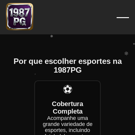
❄
❄
❄
❄
❄
❄
Por que escolher esportes na
❄
❄
1987PG
❄
⚽
❄
Cobertura
❄
Completa
Acompanhe uma
grande variedade de
esportes, incluindo