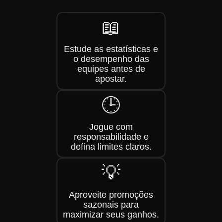
📖
Estude as estatísticas e
o desempenho das
equipes antes de
apostar.
🕒
Jogue com
responsabilidade e
defina limites claros.
💡
Aproveite promoções
sazonais para
maximizar seus ganhos.