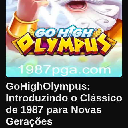
GoHighOlympus:
Introduzindo o Clássico
de 1987 para Novas
Gerações