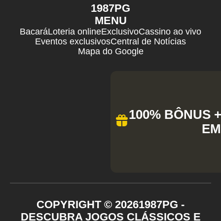
1987PG
MENU
Bacará
Loteria online
Exclusivo
Cassino ao vivo
Eventos exclusivos
Central de Notícias
Mapa do Google
100% BÔNUS + 
EM
COPYRIGHT ©
2026
1987PG -
DESCUBRA JOGOS CLÁSSICOS E