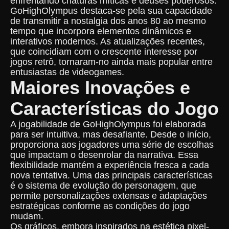
enfrentando criaturas míticas e deuses poderosos.
GoHighOlympus destaca-se pela sua capacidade
de transmitir a nostalgia dos anos 80 ao mesmo
tempo que incorpora elementos dinâmicos e
interativos modernos. As atualizações recentes,
que coincidiam com o crescente interesse por
jogos retrô, tornaram-no ainda mais popular entre
entusiastas de videogames.
Maiores Inovações e
Características do Jogo
A jogabilidade de GoHighOlympus foi elaborada
para ser intuitiva, mas desafiante. Desde o início,
proporciona aos jogadores uma série de escolhas
que impactam o desenrolar da narrativa. Essa
flexibilidade mantém a experiência fresca a cada
nova tentativa. Uma das principais características
é o sistema de evolução do personagem, que
permite personalizações extensas e adaptações
estratégicas conforme as condições do jogo
mudam.
Os gráficos, embora inspirados na estética pixel-