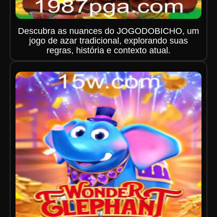
Descubra as nuances do JOGODOBICHO, um
jogo de azar tradicional, explorando suas
regras, história e contexto atual.