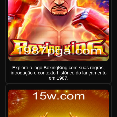
Explore o jogo BoxingKing com suas regras,
introdução e contexto histórico do lançamento
em 1987.