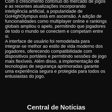
Com o crescimento contínuo do mercado de jogos
e as recentes atualizações incorporando
inteligência artificial, a popularidade de
GoHighOlympus está em ascensão. A adição de
funcionalidades como multiplayer online e rankings
globais ampliou o apelo, permitindo que jogadores
de todo o mundo se conectem e competam entre
si.
A interface de usuário foi remodelada para
integrar-se melhor ao estilo de vida moderno dos
jogadores, oferecendo compatibilidade com
dispositivos portáteis e permitindo sessões de jogo
mais flexíveis. Além disso, a implementação de
tecnologias de segurança aprimoradas garante
uma experiência segura e protegida para todos os
entusiastas do jogo.
Central de Notícias